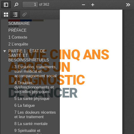
of 362
Toggle
Find
Zoom
Zoom
Too
Sidebar
Out
In
Thumbnails
Document
Attachments
Outline
SOMMAIRE
JUIN 2018
PRÉFACE
1 Contexte
2 L’enquête
LA VIE CINQ ANS
PARTIE 1 : ÉTAT DE
SANTÉ ET
BESOINSSPIRITUELS
APRÈS UN 
3 Évolution, traitements,
suivi médical et
DIAGNOSTIC
accompagnement social
4 Troubles,
DE CANCER
dysfonctionnements et
séquelles physiques
5 La santé physique
6 La fatigue
7 Les douleurs récentes
et leur traitement
8 La santé mentale
9 Spiritualité et