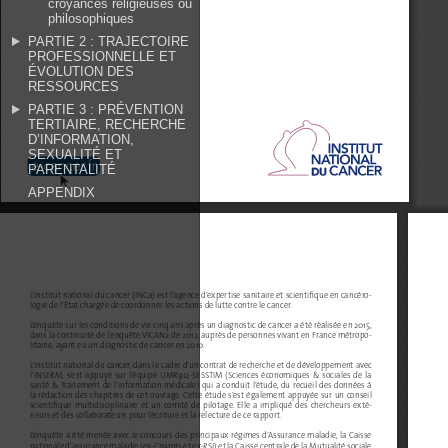
croyances religieuses ou
philosophiques
PARTIE 2 : TRAJECTOIRE
PROFESSIONNELLE ET
ÉVOLUTION DES
RESSOURCES
PARTIE 3 : PRÉVENTION
TERTIAIRE, RECHERCHE
D’INFORMATION,
SEXUALITÉ ET
PARENTALITÉ
APPENDIX
L’Institut national du cancer (INCa) est l’agence d’expertise sanitaire et scientifique en cancéro-
logie de l’État chargée de coordonner les actions de lutte contre le cancer.
L’enquête sur les conditions de vie cinq ans après un diagnostic de cancer a été réalisée en 2015, 
dans la continuité de l’enquête VICAN2 de 2012, auprès de personnes vivant en France métropo-
litaine, ayant eu un diagnostic de cancer en 2010.
L’Institut national du cancer, dans le cadre d’un contrat de recherche et de développement avec 
l’INSERM, s’est appuyé sur l’équipe UMR912-SESSTIM (Sciences économiques & sociales de la 
santé & Traitement de l’information médicale) qui a conduit l’étude, du recueil des données à 
la rédaction des chapitres de cet ouvrage. Cette étude s’est également appuyée sur un conseil 
scientifique multidisciplinaire et un comité de pilotage. Elle a impliqué des chercheurs exté-
rieurs et des collaborateurs pour l’écriture et la relecture de ce rapport.
L’enquête a été menée avec le concours des principaux régimes d’Assurance maladie, la Caisse 
nationale d’assurance maladie (ex-Cnamts et ex-RSI) et la Caisse centrale de la Mutualité sociale 