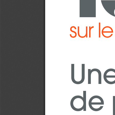
sur 
Une
de 