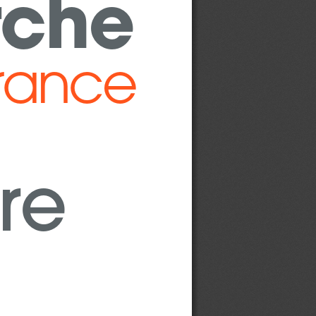
rche
France
re