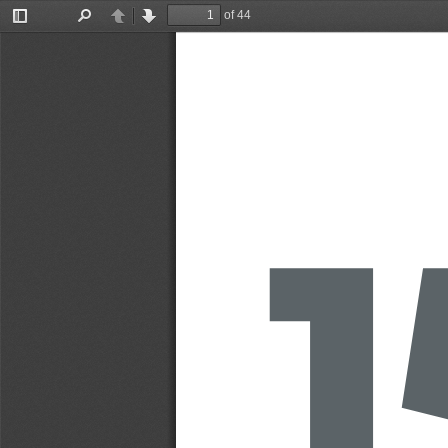
of 44
Toggle
Find
Previous
Next
Sidebar
1