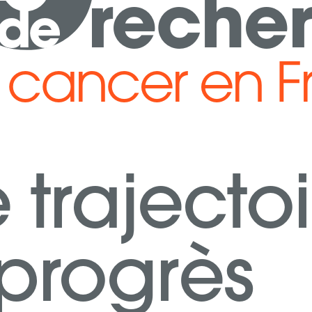
reche
de
le cancer en 
 trajectoi
progrès