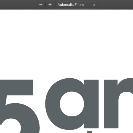
Zoom
Zoom
Out
In
a
5